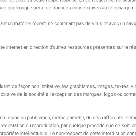
 d’une quelconque perte de données consécutives au téléchargeme
lisant un matériel récent, ne contenant pas de virus et avec un nav
te internet en direction d’autres ressources présentes sur le ré
cluant, de façon non limitative, les graphismes, images, textes, v
exclusive de la société à l’exception des marques, logos ou conte
ansmission ou publication, même partielle, de ces différents élém
résentation ou reproduction, par quelque procédé que ce soit, c
propriété intellectuelle. Le non-respect de cette interdiction co