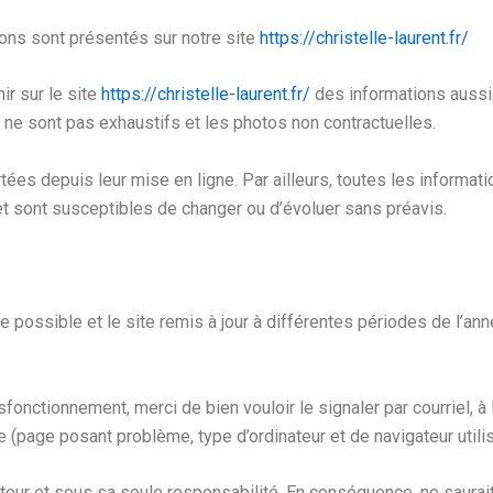
ons sont présentés sur notre site
https://christelle-laurent.fr/
ir sur le site
https://christelle-laurent.fr/
des informations aussi
ne sont pas exhaustifs et les photos non contractuelles.
ées depuis leur mise en ligne. Par ailleurs, toutes les informati
, et sont susceptibles de changer ou d’évoluer sans préavis.
possible et le site remis à jour à différentes périodes de l’ann
ysfonctionnement, merci de bien vouloir le signaler par courriel
 (page posant problème, type d’ordinateur et de navigateur utilis
isateur et sous sa seule responsabilité. En conséquence, ne saurai