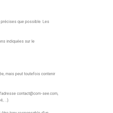
 précises que possible. Les
ons indiquées sur le
ée, mais peut toutefois contenir
, à l’adresse contact@com-see.com,
é, …).
t être tenu responsable d’un