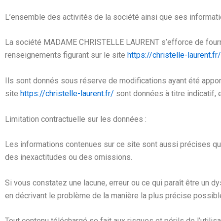
L’ensemble des activités de la société ainsi que ses informati
La société
MADAME CHRISTELLE LAURENT
s’efforce de fourn
renseignements figurant sur le site
https://christelle-laurent.fr/
Ils sont donnés sous réserve de modifications ayant été apport
site
https://christelle-laurent.fr/
sont données à titre indicatif
Limitation contractuelle sur les données :
Les informations contenues sur ce site sont aussi précises que 
des inexactitudes ou des omissions.
Si vous constatez une lacune, erreur ou ce qui paraît être un d
en décrivant le problème de la manière la plus précise possible
Tout contenu téléchargé se fait aux risques et périls de l’util