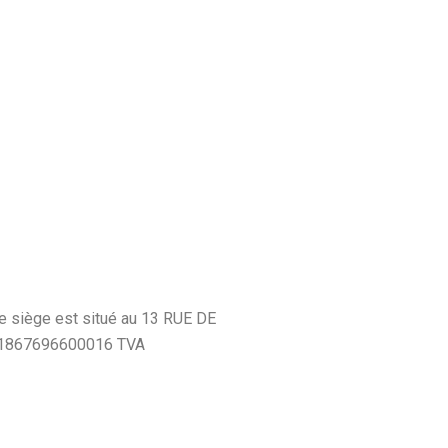
7
le siège est situé au 13 RUE DE
91867696600016
TVA